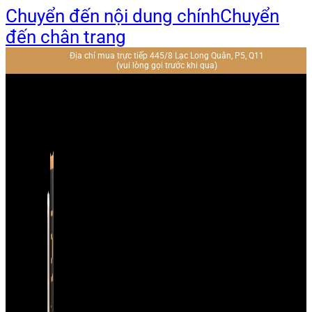
Chuyển đến nội dung chính
Chuyển
đến chân trang
Địa chỉ mua trực tiếp 445/8 Lạc Long Quân, P5, Q11
(vui lòng gọi trước khi qua)