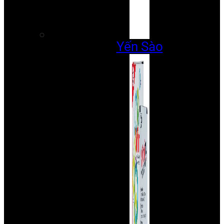
Yến Sào