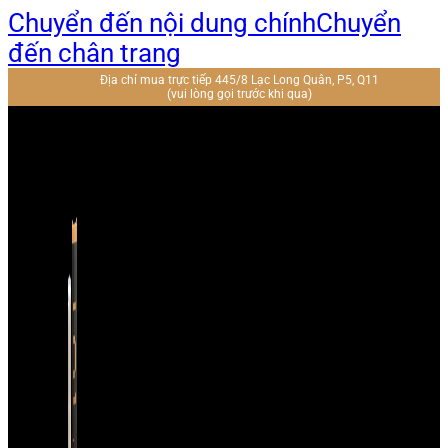
Chuyển đến nội dung chính
Chuyển
đến chân trang
Địa chỉ mua trực tiếp 445/8 Lạc Long Quân, P5, Q11
(vui lòng gọi trước khi qua)