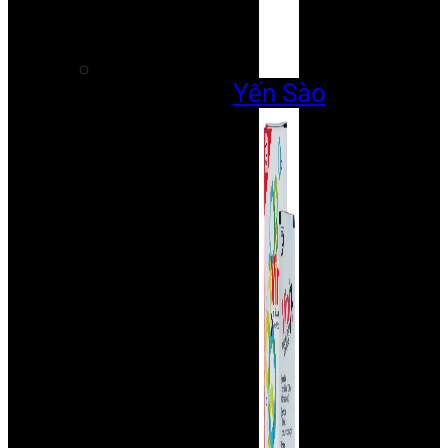
Yến Sào