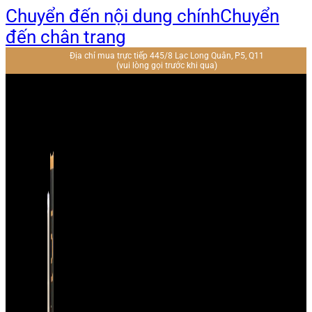
Chuyển đến nội dung chính
Chuyển
đến chân trang
Địa chỉ mua trực tiếp 445/8 Lạc Long Quân, P5, Q11
(vui lòng gọi trước khi qua)