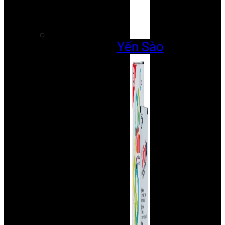
Yến Sào