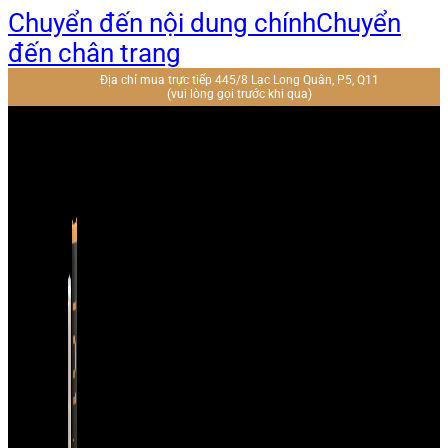
Chuyển đến nội dung chính
Chuyển
đến chân trang
Địa chỉ mua trực tiếp 445/8 Lạc Long Quân, P5, Q11
(vui lòng gọi trước khi qua)