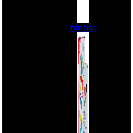
Yến Sào