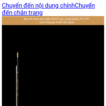
Chuyển đến nội dung chính
Chuyển
đến chân trang
Địa chỉ mua trực tiếp 445/8 Lạc Long Quân, P5, Q11
(vui lòng gọi trước khi qua)