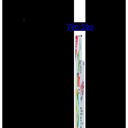
Yến Sào