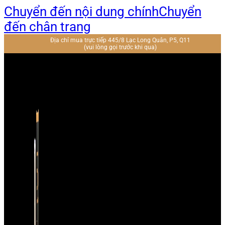
Chuyển đến nội dung chính
Chuyển
đến chân trang
Địa chỉ mua trực tiếp 445/8 Lạc Long Quân, P5, Q11
(vui lòng gọi trước khi qua)