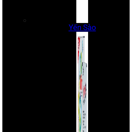
Yến Sào