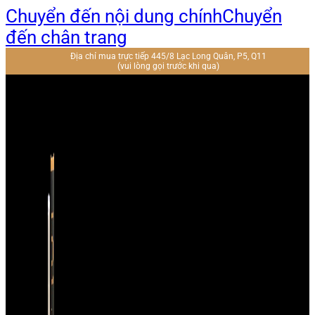
Chuyển đến nội dung chính
Chuyển
đến chân trang
Địa chỉ mua trực tiếp 445/8 Lạc Long Quân, P5, Q11
(vui lòng gọi trước khi qua)