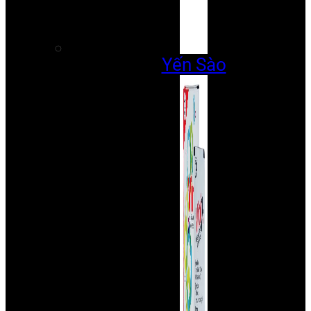
Yến Sào