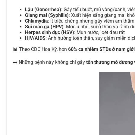
Lậu (Gonorrhea)
: Gây tiểu buốt, mủ vàng/xanh, vi
Giang mai (Syphilis)
: Xuất hiện săng giang mai kh
Chlamydia
: Ít triệu chứng nhưng gây viêm âm thầm
Sùi mào gà (HPV)
: Mọc u nhú, sùi ở thân và rãnh d
Herpes sinh dục (HSV)
: Mụn nước, loét đau rát
HIV/AIDS
: Ảnh hưởng toàn thân, suy giảm miễn dịc
📊 Theo CDC Hoa Kỳ, hơn
60% ca nhiễm STDs ở nam giới
➡️ Những bệnh này không chỉ gây
tổn thương mô dương 