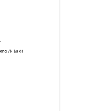
.
ương
về lâu dài.