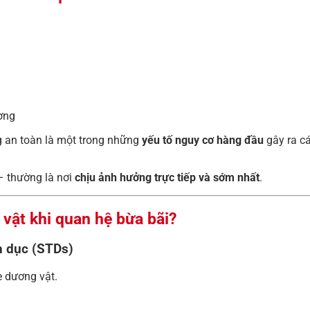
ơng
g an toàn là một trong những
yếu tố nguy cơ hàng đầu
gây ra c
– thường là nơi
chịu ảnh hưởng trực tiếp và sớm nhất
.
vật khi quan hệ bừa bãi?
h dục (STDs)
 dương vật.