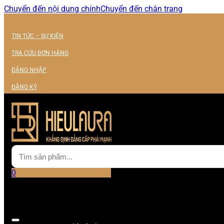
Chuyển đến nội dung chính
Chuyển đến chân trang
TIN TỨC – SỰ KIỆN
TRA CỨU ĐƠN HÀNG
ĐĂNG NHẬP
ĐĂNG KÝ
0