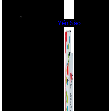
Yến Sào