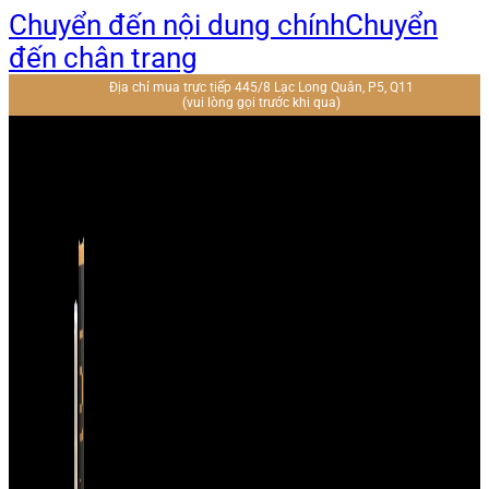
Chuyển đến nội dung chính
Chuyển
đến chân trang
Địa chỉ mua trực tiếp 445/8 Lạc Long Quân, P5, Q11
(vui lòng gọi trước khi qua)