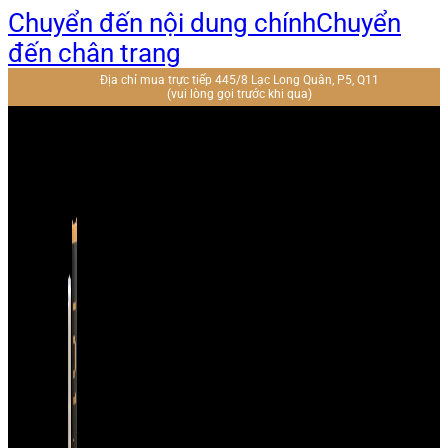
Chuyển đến nội dung chính
Chuyển
đến chân trang
Địa chỉ mua trực tiếp 445/8 Lạc Long Quân, P5, Q11
(vui lòng gọi trước khi qua)