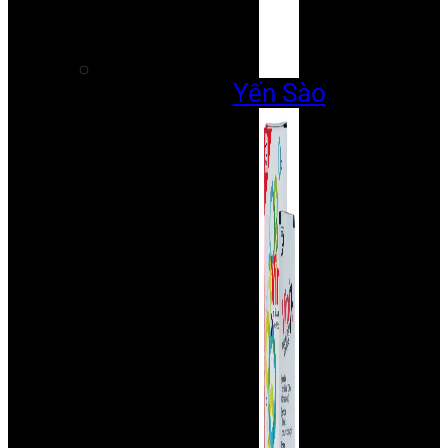
Yến Sào