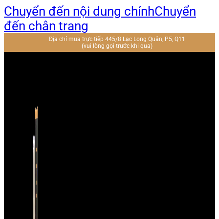
Chuyển đến nội dung chính
Chuyển
đến chân trang
Địa chỉ mua trực tiếp 445/8 Lạc Long Quân, P5, Q11
(vui lòng gọi trước khi qua)