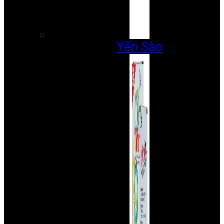
Yến Sào