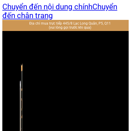
Chuyển đến nội dung chính
Chuyển
đến chân trang
Địa chỉ mua trực tiếp 445/8 Lạc Long Quân, P5, Q11
(vui lòng gọi trước khi qua)