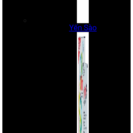
Yến Sào