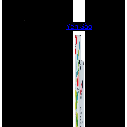
Yến Sào