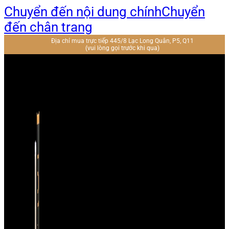
Chuyển đến nội dung chính
Chuyển
đến chân trang
Địa chỉ mua trực tiếp 445/8 Lạc Long Quân, P5, Q11
(vui lòng gọi trước khi qua)