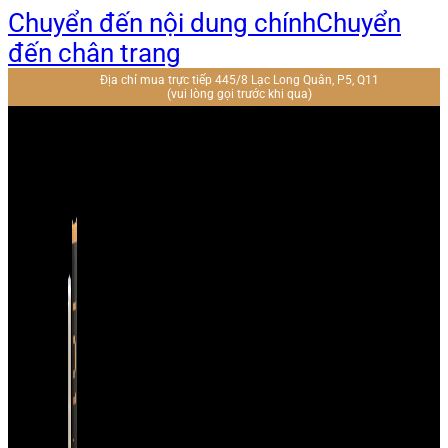
Chuyển đến nội dung chính
Chuyển
đến chân trang
Địa chỉ mua trực tiếp 445/8 Lạc Long Quân, P5, Q11
(vui lòng gọi trước khi qua)