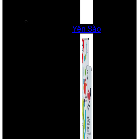
Yến Sào