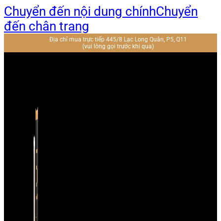
Chuyển đến nội dung chính
Chuyển
đến chân trang
Địa chỉ mua trực tiếp 445/8 Lạc Long Quân, P5, Q11
(vui lòng gọi trước khi qua)