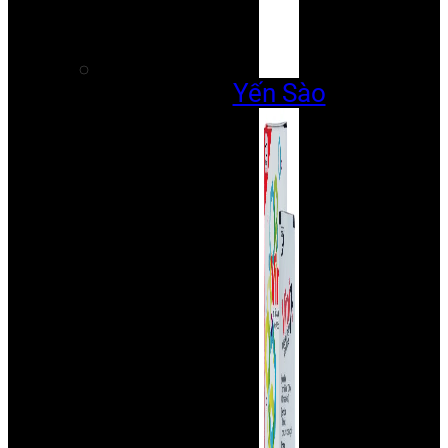
Yến Sào