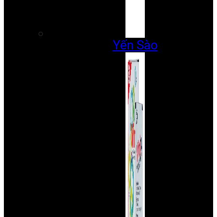
Yến Sào