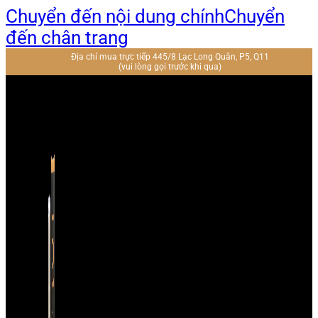
Chuyển đến nội dung chính
Chuyển
đến chân trang
Địa chỉ mua trực tiếp 445/8 Lạc Long Quân, P5, Q11
(vui lòng gọi trước khi qua)