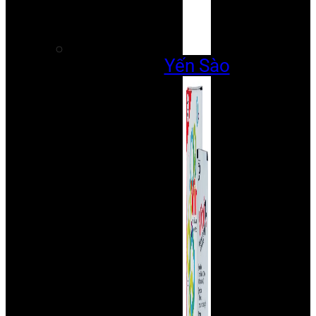
Yến Sào