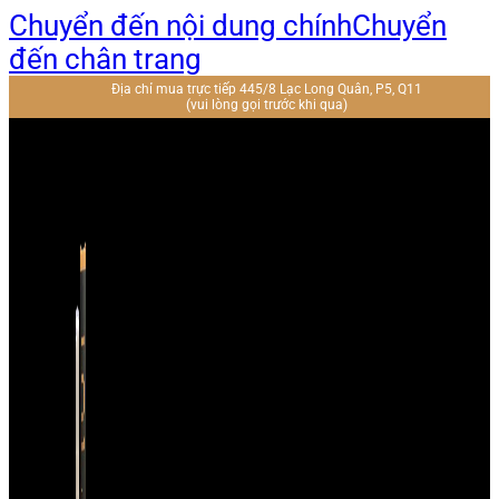
Chuyển đến nội dung chính
Chuyển
đến chân trang
Địa chỉ mua trực tiếp 445/8 Lạc Long Quân, P5, Q11
(vui lòng gọi trước khi qua)