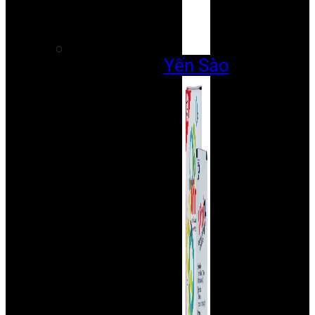
Yến Sào