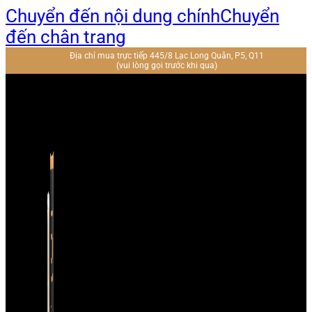
Chuyển đến nội dung chính
Chuyển
đến chân trang
Địa chỉ mua trực tiếp 445/8 Lạc Long Quân, P5, Q11
(vui lòng gọi trước khi qua)