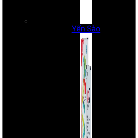
Yến Sào