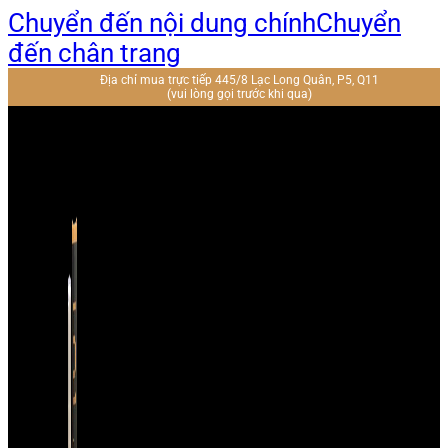
Chuyển đến nội dung chính
Chuyển
đến chân trang
Địa chỉ mua trực tiếp 445/8 Lạc Long Quân, P5, Q11
(vui lòng gọi trước khi qua)