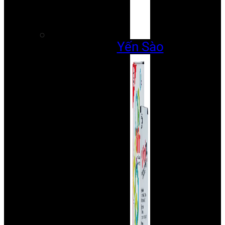
Yến Sào