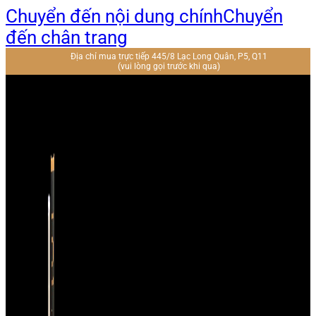
Chuyển đến nội dung chính
Chuyển
đến chân trang
Địa chỉ mua trực tiếp 445/8 Lạc Long Quân, P5, Q11
(vui lòng gọi trước khi qua)