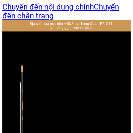
Chuyển đến nội dung chính
Chuyển
đến chân trang
Địa chỉ mua trực tiếp 445/8 Lạc Long Quân, P5, Q11
(vui lòng gọi trước khi qua)