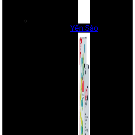
Yến Sào