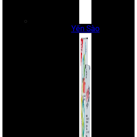
Yến Sào