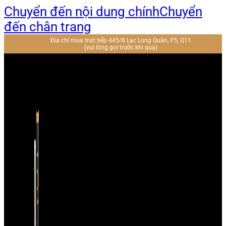
Chuyển đến nội dung chính
Chuyển
đến chân trang
Địa chỉ mua trực tiếp 445/8 Lạc Long Quân, P5, Q11
(vui lòng gọi trước khi qua)