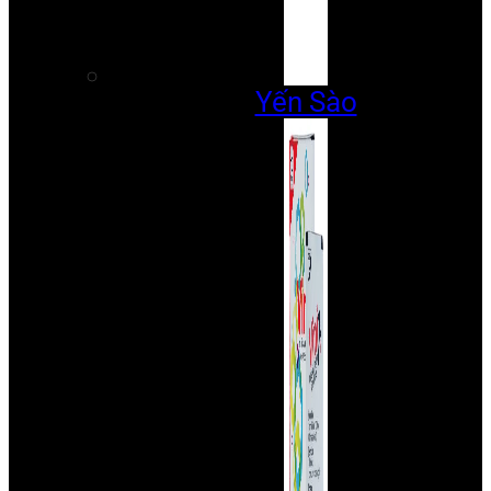
Yến Sào