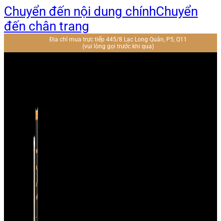
Chuyển đến nội dung chính
Chuyển
đến chân trang
Địa chỉ mua trực tiếp 445/8 Lạc Long Quân, P5, Q11
(vui lòng gọi trước khi qua)