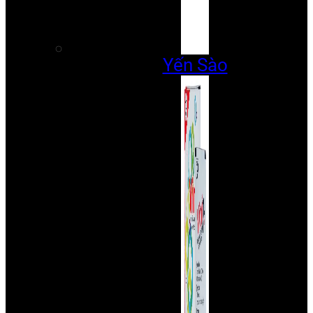
Yến Sào