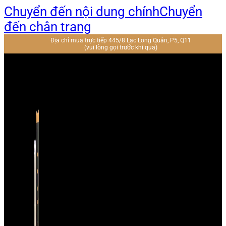
Chuyển đến nội dung chính
Chuyển
đến chân trang
Địa chỉ mua trực tiếp 445/8 Lạc Long Quân, P5, Q11
(vui lòng gọi trước khi qua)