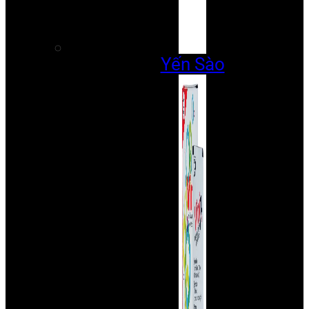
Yến Sào