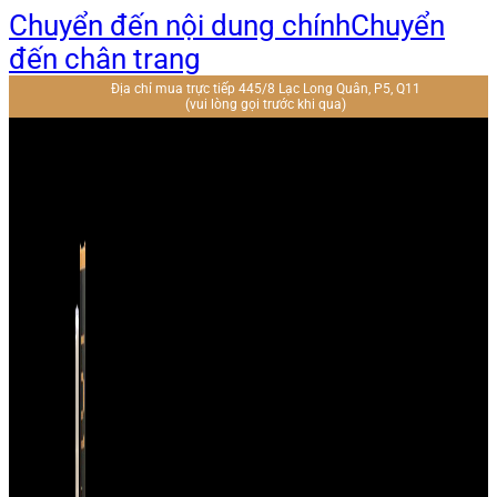
Chuyển đến nội dung chính
Chuyển
đến chân trang
Địa chỉ mua trực tiếp 445/8 Lạc Long Quân, P5, Q11
(vui lòng gọi trước khi qua)