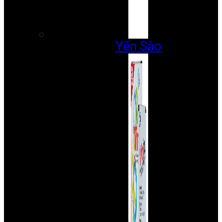
Yến Sào