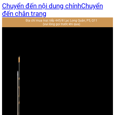
Chuyển đến nội dung chính
Chuyển
đến chân trang
Địa chỉ mua trực tiếp 445/8 Lạc Long Quân, P5, Q11
(vui lòng gọi trước khi qua)