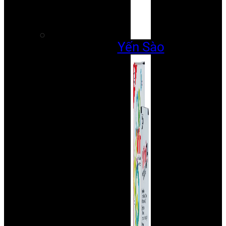
Yến Sào