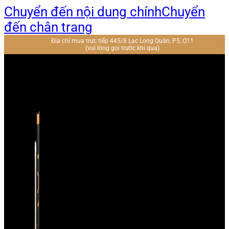
Chuyển đến nội dung chính
Chuyển
đến chân trang
Địa chỉ mua trực tiếp 445/8 Lạc Long Quân, P5, Q11
(vui lòng gọi trước khi qua)