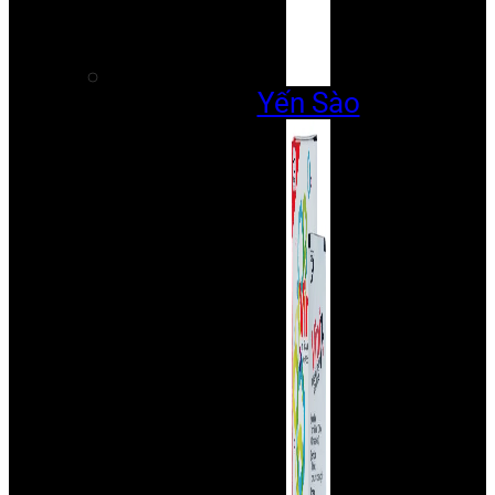
Yến Sào