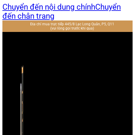
Chuyển đến nội dung chính
Chuyển
đến chân trang
Địa chỉ mua trực tiếp 445/8 Lạc Long Quân, P5, Q11
(vui lòng gọi trước khi qua)