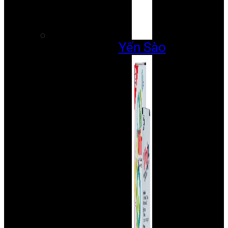
Yến Sào