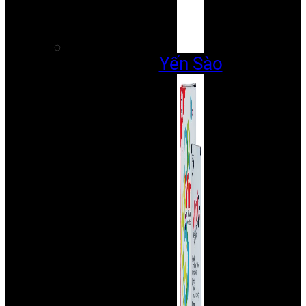
Yến Sào