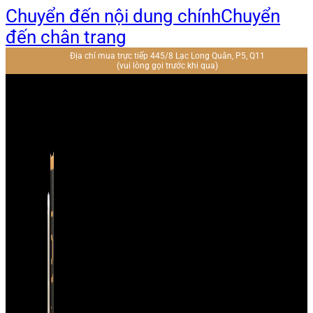
Chuyển đến nội dung chính
Chuyển
đến chân trang
Địa chỉ mua trực tiếp 445/8 Lạc Long Quân, P5, Q11
(vui lòng gọi trước khi qua)