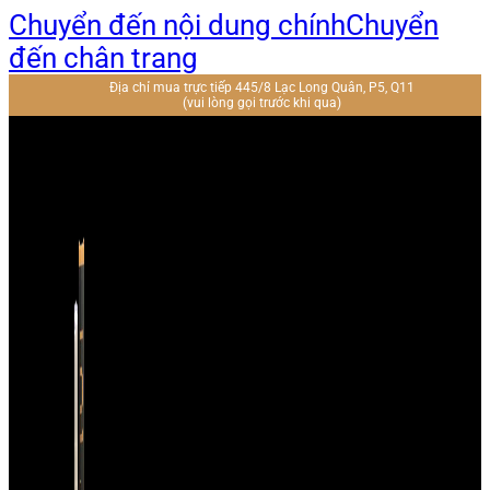
Chuyển đến nội dung chính
Chuyển
đến chân trang
Địa chỉ mua trực tiếp 445/8 Lạc Long Quân, P5, Q11
(vui lòng gọi trước khi qua)