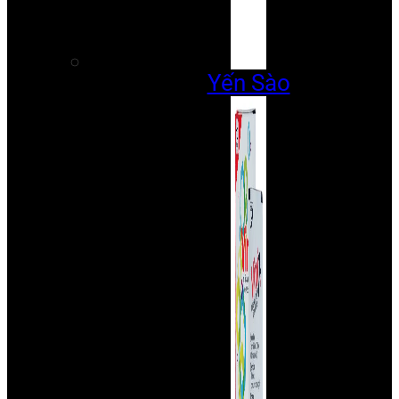
Yến Sào