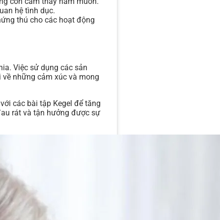
hông còn cảm thấy ham muốn.
uan hệ tình dục.
hứng thú cho các hoạt động
chia. Việc sử dụng các sản
đời về những cảm xúc và mong
với các bài tập Kegel để tăng
đau rát và tận hưởng được sự