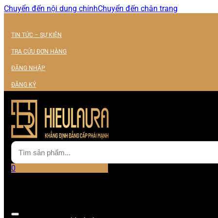
Chuyển đến nội dung chính
Chuyển đến chân trang
TIN TỨC – SỰ KIỆN
TRA CỨU ĐƠN HÀNG
ĐĂNG NHẬP
ĐĂNG KÝ
0