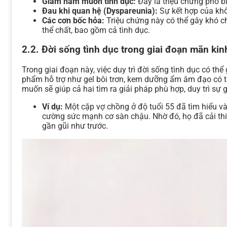
Giảm ham muốn tình dục:
Đây là triệu chứng phổ b
Đau khi quan hệ (Dyspareunia):
Sự kết hợp của khô
Các cơn bốc hỏa:
Triệu chứng này có thể gây khó c
thể chất, bao gồm cả tình dục.
2.2. Đời sống tình dục trong giai đoạn mãn kin
Trong giai đoạn này, việc duy trì đời sống tình dục có th
phẩm hỗ trợ như gel bôi trơn, kem dưỡng ẩm âm đạo có t
muốn sẽ giúp cả hai tìm ra giải pháp phù hợp, duy trì sự g
Ví dụ:
Một cặp vợ chồng ở độ tuổi 55 đã tìm hiểu và
cường sức mạnh cơ sàn chậu. Nhờ đó, họ đã cải thi
gần gũi như trước.