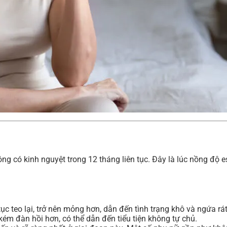
ng có kinh nguyệt trong 12 tháng liên tục. Đây là lúc nồng độ
 teo lại, trở nên mỏng hơn, dẫn đến tình trạng khô và ngứa rát
ém đàn hồi hơn, có thể dẫn đến tiểu tiện không tự chủ.