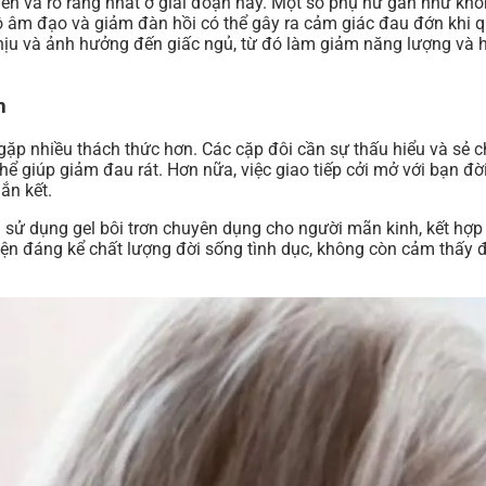
iến và rõ ràng nhất ở giai đoạn này. Một số phụ nữ gần như k
 âm đạo và giảm đàn hồi có thể gây ra cảm giác đau đớn khi q
hịu và ảnh hưởng đến giấc ngủ, từ đó làm giảm năng lượng và 
h
ể gặp nhiều thách thức hơn. Các cặp đôi cần sự thấu hiểu và sẻ 
hể giúp giảm đau rát. Hơn nữa, việc giao tiếp cởi mở với bạn 
ắn kết.
 sử dụng gel bôi trơn chuyên dụng cho người mãn kinh, kết hợp 
ện đáng kể chất lượng đời sống tình dục, không còn cảm thấy 