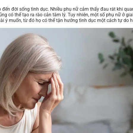
p đến đời sống tình dục. Nhiều phụ nữ cảm thấy đau rát khi qua
 có thể tạo ra rào cản tâm lý. Tuy nhiên, một số phụ nữ ở gia
oài ý muốn, từ đó họ có thể tận hưởng tình dục một cách tự do h