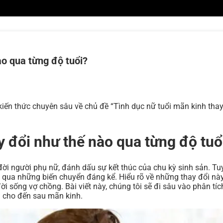
ào qua từng độ tuổi?
kiến thức chuyên sâu về chủ đề “Tình dục nữ tuổi mãn kinh tha
y đổi như thế nào qua từng độ tuổ
đời người phụ nữ, đánh dấu sự kết thúc của chu kỳ sinh sản. Tu
trải qua những biến chuyển đáng kể. Hiểu rõ về những thay đổi n
ời sống vợ chồng. Bài viết này, chúng tôi sẽ đi sâu vào phân tí
h cho đến sau mãn kinh.