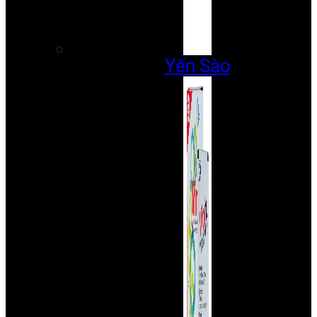
Yến Sào