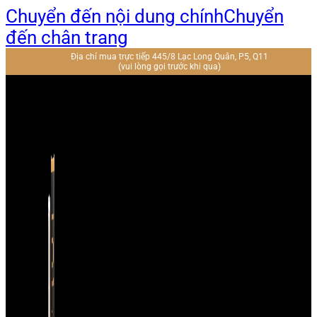
Chuyển đến nội dung chính
Chuyển
đến chân trang
Địa chỉ mua trực tiếp 445/8 Lạc Long Quân, P5, Q11
(vui lòng gọi trước khi qua)