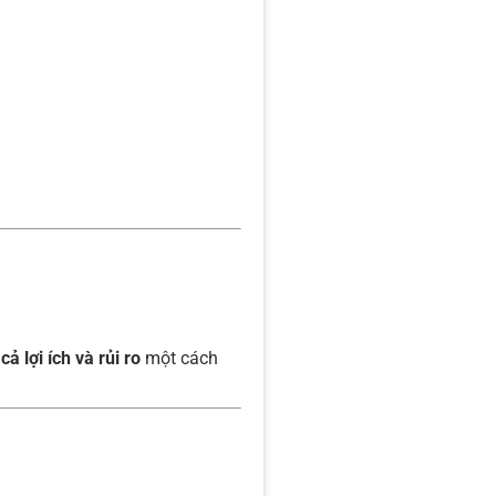
n
cả lợi ích và rủi ro
một cách