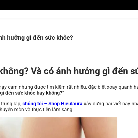
ảnh hưởng gì đến sức khỏe?
n không? Và có ảnh hưởng gì đến 
ạy cảm nhưng được tìm kiếm rất nhiều, đặc biệt xoay quanh ha
 gì đến sức khỏe hay không?”
.
 trung lập,
chúng tôi – Shop Hieulaura
xây dựng bài viết này nh
 chuyên môn và thực tiễn lâm sàng.