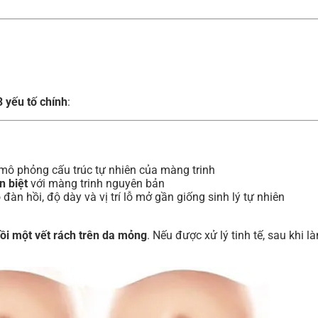
3 yếu tố chính
:
, mô phỏng cấu trúc tự nhiên của màng trinh
n biệt
với màng trinh nguyên bản
đàn hồi, độ dày và vị trí lỗ mở gần giống sinh lý tự nhiên
ồi một vết rách trên da mỏng
. Nếu được xử lý tinh tế, sau khi l