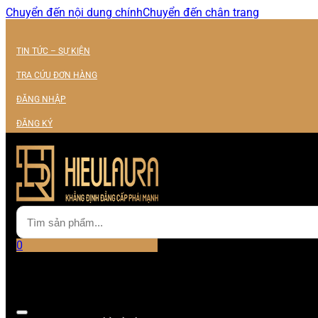
Chuyển đến nội dung chính
Chuyển đến chân trang
TIN TỨC – SỰ KIỆN
TRA CỨU ĐƠN HÀNG
ĐĂNG NHẬP
ĐĂNG KÝ
0