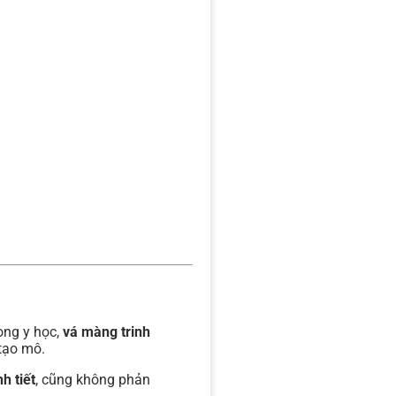
ong y học,
vá màng trinh
 tạo mô.
h tiết
, cũng không phản