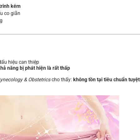
trinh kém
ếu co giãn
ng
ấu hiệu can thiệp
hả năng bị phát hiện là rất thấp
Gynecology & Obstetrics
cho thấy:
không tồn tại tiêu chuẩn tuyệ