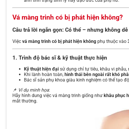
ánh tình trạng sinh lý hay đạo đức của phụ nữ.
Vá màng trinh có bị phát hiện không?
Câu trả lời ngắn gọn:
Có thể – nhưng không dễ
Việc
vá màng trinh có bị phát hiện không
phụ thuộc vào
1. Trình độ bác sĩ & kỹ thuật thực hiện
Kỹ thuật hiện đại
sử dụng chỉ tự tiêu, khâu vi phẫu
Khi lành hoàn toàn,
hình thái bên ngoài rất khó phâ
Bác sĩ sản phụ khoa giàu kinh nghiệm có thể tạo độ 
📌
Ví dụ minh họa
:
Hãy hình dung việc vá màng trinh giống như
khâu phục h
mắt thường.