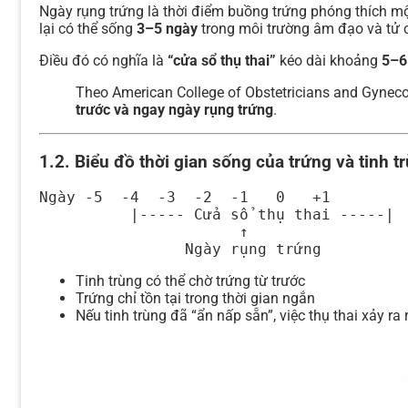
Ngày rụng trứng là thời điểm buồng trứng phóng thích mộ
lại có thể sống
3–5 ngày
trong môi trường âm đạo và tử 
Điều đó có nghĩa là
“cửa sổ thụ thai”
kéo dài khoảng
5–6
Theo American College of Obstetricians and Gyneco
trước và ngay ngày rụng trứng
.
1.2. Biểu đồ thời gian sống của trứng và tinh t
Ngày -5  -4  -3  -2  -1   0   +1

          |----- Cửa sổ thụ thai -----|

                      ↑

Tinh trùng có thể chờ trứng từ trước
Trứng chỉ tồn tại trong thời gian ngắn
Nếu tinh trùng đã “ẩn nấp sẵn”, việc thụ thai xảy ra