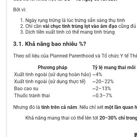
Bởi vì:
Ngày rụng trứng là lúc trứng sẵn sàng thụ tinh
Chỉ cần
vài chục tinh trùng lọt vào âm đạo
cũng đủ 
Dịch tiền xuất tinh có thể mang tinh trùng
3.1. Khả năng bao nhiêu %?
Theo số liệu của Planned Parenthood và Tổ chức Y tế Thế
Phương pháp
Tỷ lệ mang thai mỗ
Xuất tinh ngoài (sử dụng hoàn hảo)
~4%
Xuất tinh ngoài (sử dụng thực tế)
~20–22%
Bao cao su
~2–13%
Thuốc tránh thai
~0.3–7%
Nhưng đó là
tính trên cả năm
. Nếu chỉ xét
một lần quan 
Khả năng mang thai có thể lên tới
20–30% chỉ trong