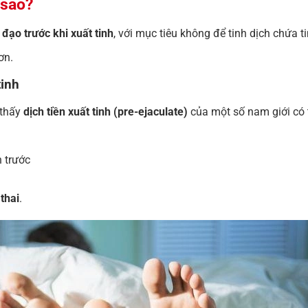
 sao?
 đạo trước khi xuất tinh
, với mục tiêu không để tinh dịch chứa t
ơn.
tinh
 thấy
dịch tiền xuất tinh (pre-ejaculate)
của một số nam giới có 
h trước
thai
.