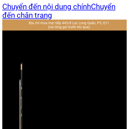
Chuyển đến nội dung chính
Chuyển
đến chân trang
Địa chỉ mua trực tiếp 445/8 Lạc Long Quân, P5, Q11
(vui lòng gọi trước khi qua)