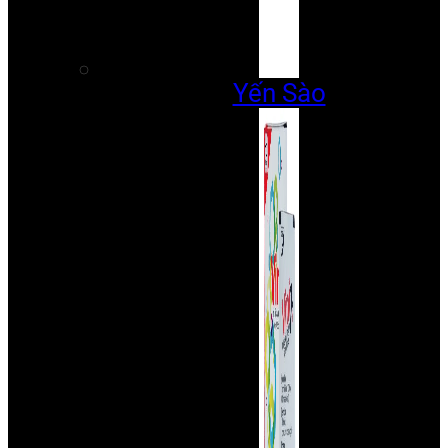
Yến Sào