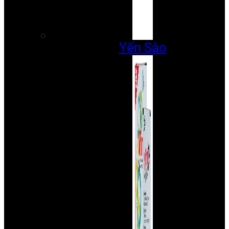
Yến Sào