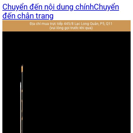
Chuyển đến nội dung chính
Chuyển
đến chân trang
Địa chỉ mua trực tiếp 445/8 Lạc Long Quân, P5, Q11
(vui lòng gọi trước khi qua)