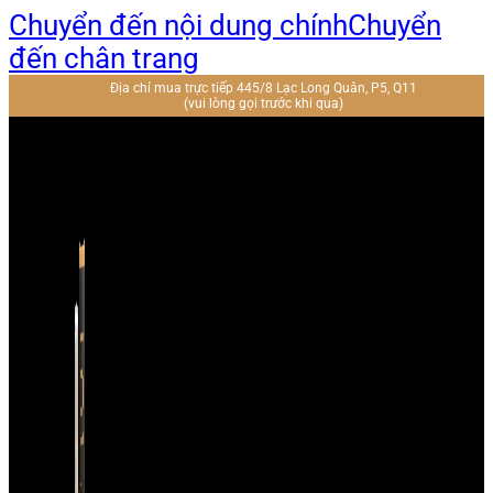
Chuyển đến nội dung chính
Chuyển
đến chân trang
Địa chỉ mua trực tiếp 445/8 Lạc Long Quân, P5, Q11
(vui lòng gọi trước khi qua)