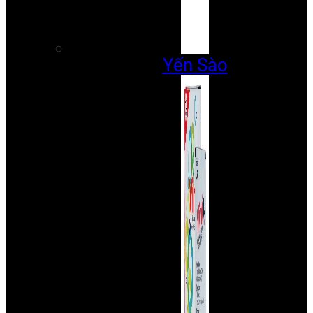
Yến Sào