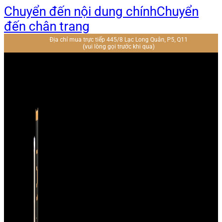
Chuyển đến nội dung chính
Chuyển
đến chân trang
Địa chỉ mua trực tiếp 445/8 Lạc Long Quân, P5, Q11
(vui lòng gọi trước khi qua)