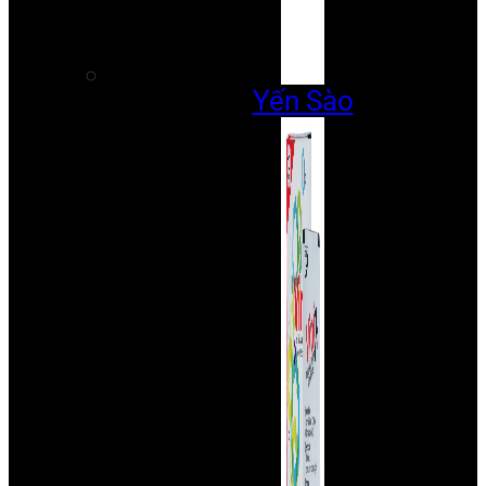
Yến Sào