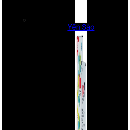
Yến Sào