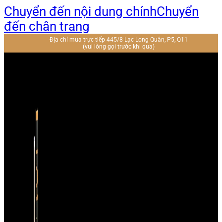
Chuyển đến nội dung chính
Chuyển
đến chân trang
Địa chỉ mua trực tiếp 445/8 Lạc Long Quân, P5, Q11
(vui lòng gọi trước khi qua)