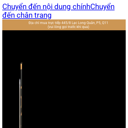
Chuyển đến nội dung chính
Chuyển
đến chân trang
Địa chỉ mua trực tiếp 445/8 Lạc Long Quân, P5, Q11
(vui lòng gọi trước khi qua)