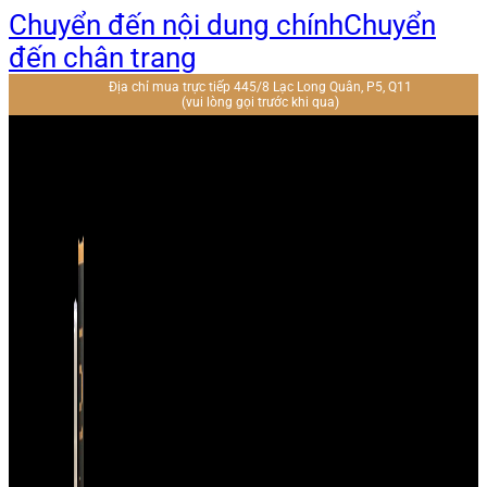
Chuyển đến nội dung chính
Chuyển
đến chân trang
Địa chỉ mua trực tiếp 445/8 Lạc Long Quân, P5, Q11
(vui lòng gọi trước khi qua)