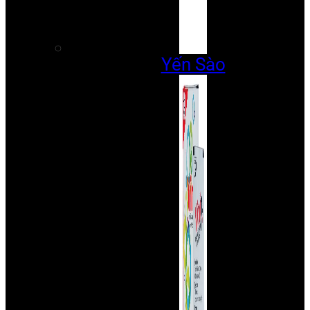
Yến Sào