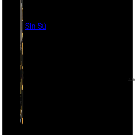
Sìn Sú
XÓA