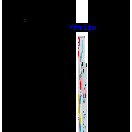
Yến Sào