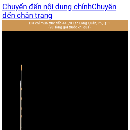
Chuyển đến nội dung chính
Chuyển
đến chân trang
Địa chỉ mua trực tiếp 445/8 Lạc Long Quân, P5, Q11
(vui lòng gọi trước khi qua)