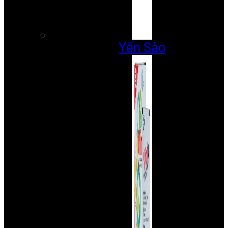
Yến Sào