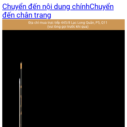
Chuyển đến nội dung chính
Chuyển
đến chân trang
Địa chỉ mua trực tiếp 445/8 Lạc Long Quân, P5, Q11
(vui lòng gọi trước khi qua)