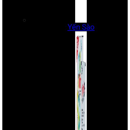
Yến Sào