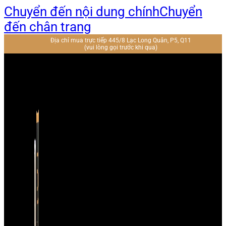
Chuyển đến nội dung chính
Chuyển
đến chân trang
Địa chỉ mua trực tiếp 445/8 Lạc Long Quân, P5, Q11
(vui lòng gọi trước khi qua)