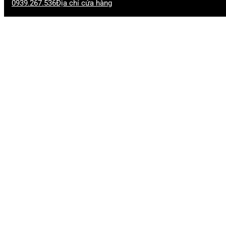
0939.267.536
Địa chỉ cửa hàng