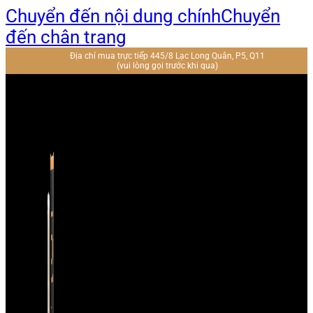
Chuyển đến nội dung chính
Chuyển
đến chân trang
Địa chỉ mua trực tiếp 445/8 Lạc Long Quân, P5, Q11
(vui lòng gọi trước khi qua)