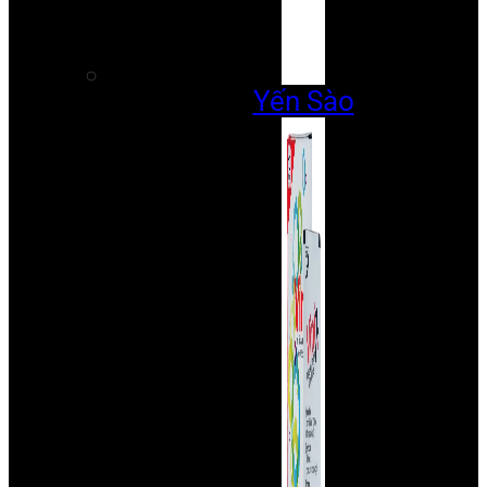
Yến Sào