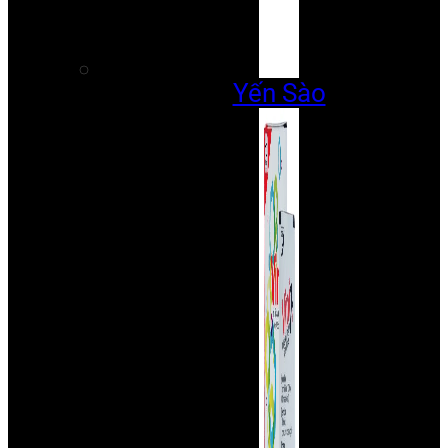
Yến Sào