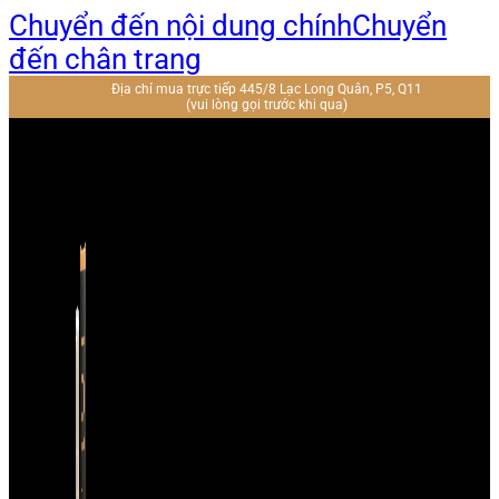
Chuyển đến nội dung chính
Chuyển
đến chân trang
Địa chỉ mua trực tiếp 445/8 Lạc Long Quân, P5, Q11
(vui lòng gọi trước khi qua)