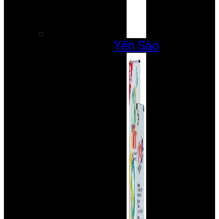
Yến Sào